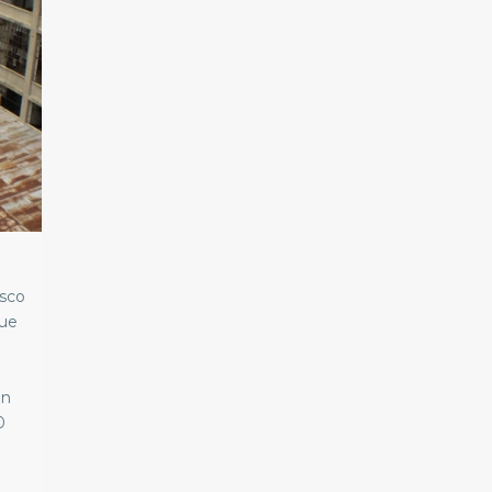
asco
que
un
0