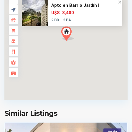
Apto en Barrio Jardín I
8,400
U$S
2 BD
2 BA
Similar Listings
Venta