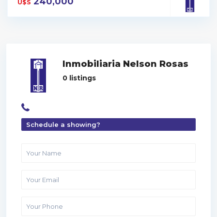
240,000
U$S
Inmobiliaria Nelson Rosas
0 listings
Schedule a showing?