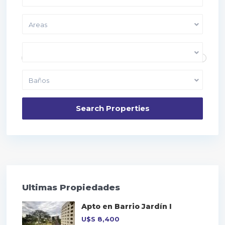
Areas
Price range:
10,000 to 40,000
Dormitorios
Baños
Ultimas Propiedades
Apto en Barrio Jardín I
U$S
8,400