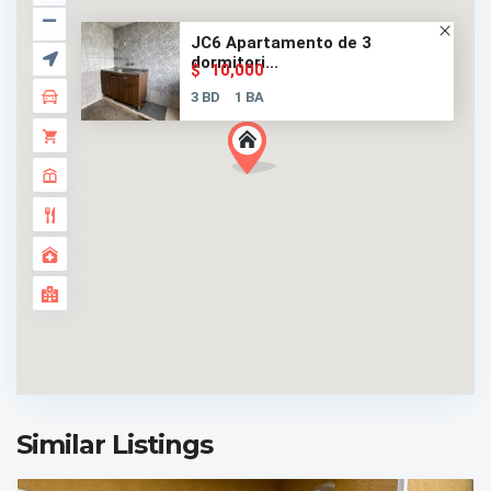
JC6 Apartamento de 3
dormitori...
10,000
$
3 BD
1 BA
Similar Listings