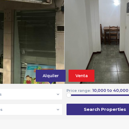
Alquiler
Venta
10,000 to 40,000
Price range:
s
s