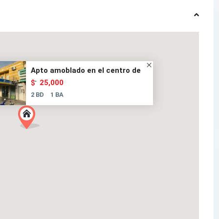
Apto amoblado en el centro de
...
25,000
$
2 BD
1 BA