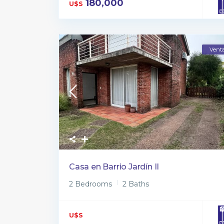
180,000
U$S
Vent
Casa en Barrio Jardín II
2 Bedrooms
2 Baths
U$S