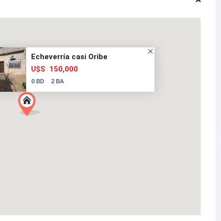
Echeverría casi Oribe
150,000
U$S
0 BD
2 BA