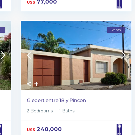
77,000
U$S
a
Venta
Giebert entre 18 y Rincon
2 Bedrooms
1 Baths
240,000
U$S