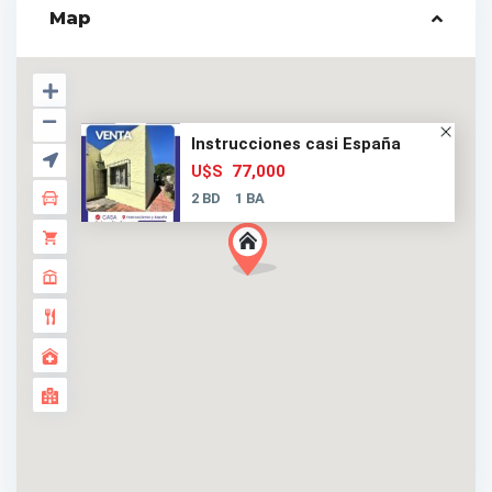
Map
Instrucciones casi España
77,000
U$S
2 BD
1 BA