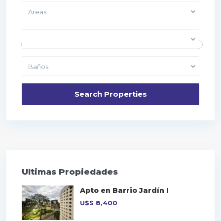
Areas
Price range:
10,000 to 40,000
Dormitorios
Baños
Ultimas Propiedades
Apto en Barrio Jardín I
U$S
8,400