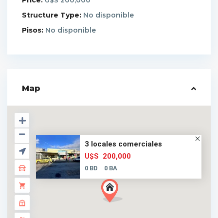
Price:
200,000
U$S
Structure Type:
No disponible
Pisos:
No disponible
Map
3 locales comerciales
200,000
U$S
0 BD
0 BA