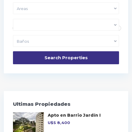
Areas
Price range:
10,000 to 40,000
Dormitorios
Baños
Ultimas Propiedades
Apto en Barrio Jardín I
U$S
8,400