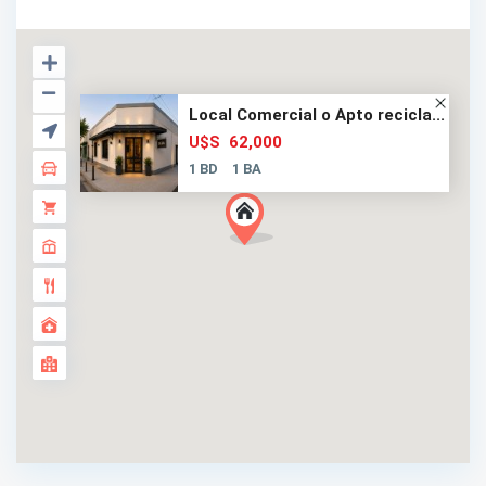
Local Comercial o Apto recicla...
62,000
U$S
1 BD
1 BA