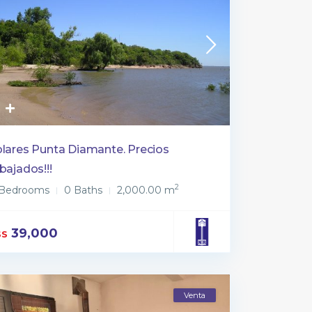
lares Punta Diamante. Precios
bajados!!!
2
 Bedrooms
0 Baths
2,000.00 m
39,000
$S
Venta