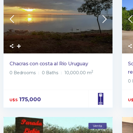
Chacras con costa al Río Uruguay
So
re
2
0 Bedrooms
0 Baths
10,000.00 m
0
175,000
U$S
U
Venta