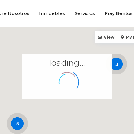
bre Nosotros
Inmuebles
Servicios
Fray Bentos
View
My 
loading...
3
5