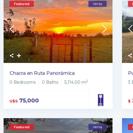
Featured
Venta
Chacra en Ruta Panorámica
Pu
2
0 Bedrooms
0 Baths
5,114.00 m
3
75,000
U$S
$
Featured
Venta