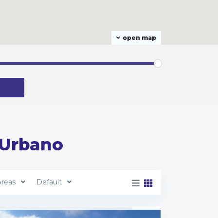
open map
b Urbano
Areas
Default