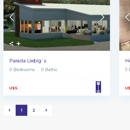
Parada Liebig´s
He
0 Bedrooms
0 Baths
3
U$S
U
1
2