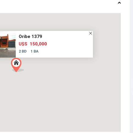
Oribe 1379
150,000
U$S
2 BD
1 BA