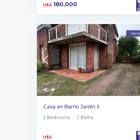
180,000
U$S
Vent
Casa en Barrio Jardín II
2 Bedrooms
2 Baths
U$S