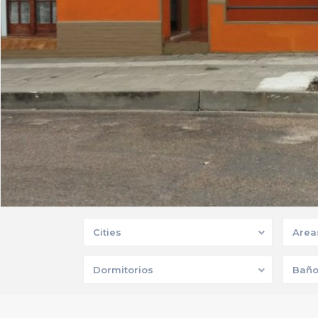
Cities
Area
Dormitorios
Baño