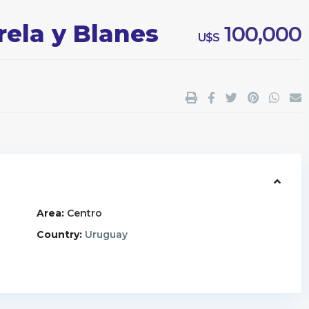
rela y Blanes
100,000
U$S
Area:
Centro
Country:
Uruguay