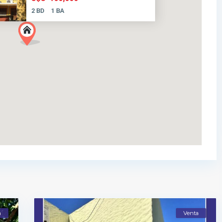
2 BD
1 BA
a
Venta