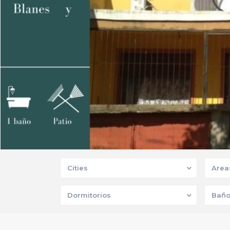
Cities
Area
Dormitorios
Baño