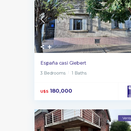
España casi Giebert
3 Bedrooms
1 Baths
180,000
U$S
Vent