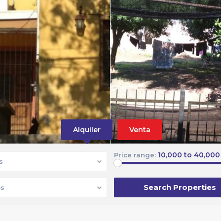
Alquiler
Venta
10,000 to 40,000
Price range:
s
s